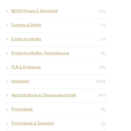
(15)
BDSM Praxis & Sicherheit
(7)
Domina & Rollen
(7)
Erotische Inhalte
(2)
Erotische Inhalte / Feminisierung
(36)
FLR & Erziehung
(100)
Insgesamt
(45)
Keuschhaltung & Orgasmuskontrolle
(4)
Psychologie
(3)
Psychologie & Devotion