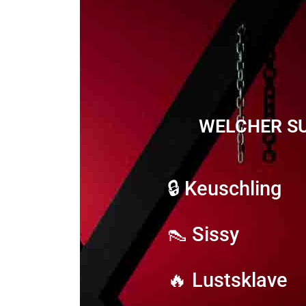
WELCHER SU
🔒 Keuschling
👠 Sissy
🔥 Lustsklave