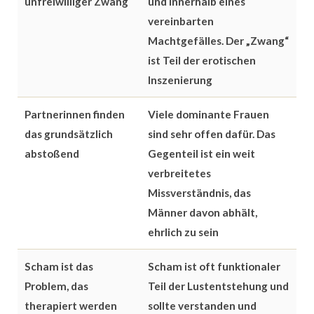
unfreiwilliger Zwang
und innerhalb eines
vereinbarten
Machtgefälles. Der „Zwang“
ist Teil der erotischen
Inszenierung
Partnerinnen finden
Viele dominante Frauen
das grundsätzlich
sind sehr offen dafür. Das
abstoßend
Gegenteil ist ein weit
verbreitetes
Missverständnis, das
Männer davon abhält,
ehrlich zu sein
Scham ist das
Scham ist oft funktionaler
Problem, das
Teil der Lustentstehung und
therapiert werden
sollte verstanden und