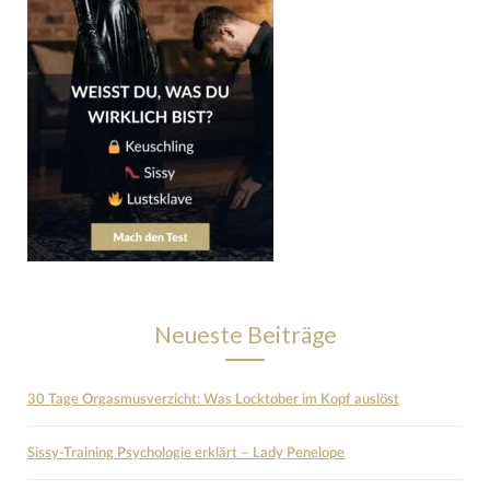
Neueste Beiträge
30 Tage Orgasmusverzicht: Was Locktober im Kopf auslöst
Sissy-Training Psychologie erklärt – Lady Penelope